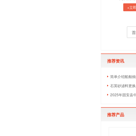
+立
首
推荐资讯
简单介绍船舶烛
石英砂滤料更换
2025年固安
推荐产品