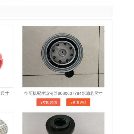
格尺寸
空压机配件滤清器6060007784水滤芯尺寸
+立即咨询
+查看详情