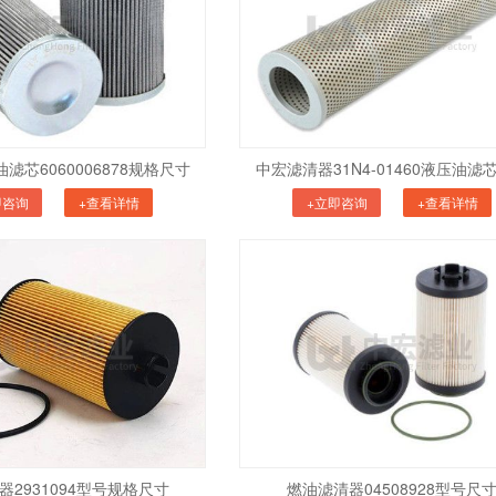
滤芯6060006878规格尺寸
中宏滤清器31N4-01460液压油滤
即咨询
+查看详情
+立即咨询
+查看详情
器2931094型号规格尺寸
燃油滤清器04508928型号尺