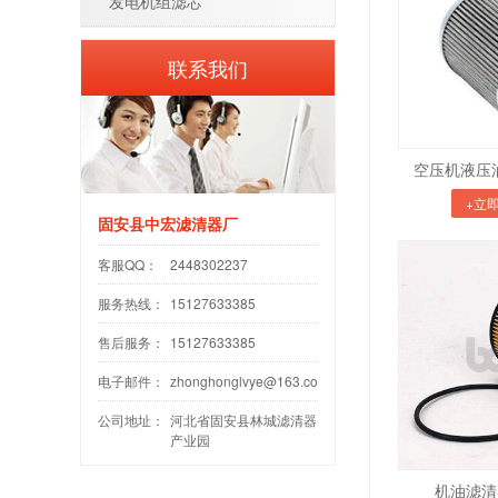
发电机组滤芯
联系我们
空压机液压油
+立
固安县中宏滤清器厂
客服QQ：
2448302237
服务热线：
15127633385
售后服务：
15127633385
电子邮件：
zhonghonglvye@163.com
公司地址：
河北省固安县林城滤清器
产业园
机油滤清