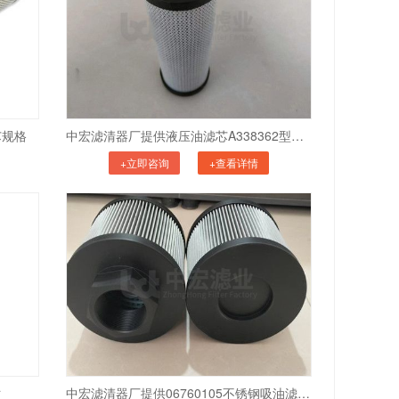
芯规格
中宏滤清器厂提供液压油滤芯A338362型号尺寸
+立即咨询
+查看详情
寸
中宏滤清器厂提供06760105不锈钢吸油滤芯尺寸