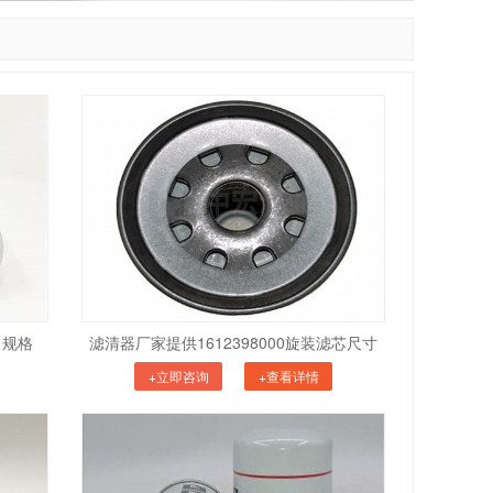
1规格
滤清器厂家提供1612398000旋装滤芯尺寸
+立即咨询
+查看详情