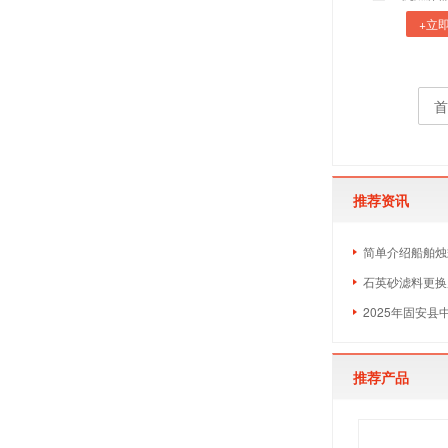
+立
首
推荐资讯
简单介绍船舶烛
石英砂滤料更换
2025年固安
推荐产品