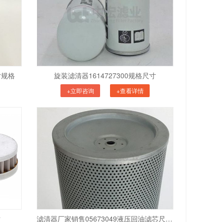
寸规格
旋装滤清器1614727300规格尺寸
+立即咨询
+查看详情
寸
滤清器厂家销售05673049液压回油滤芯尺寸规格