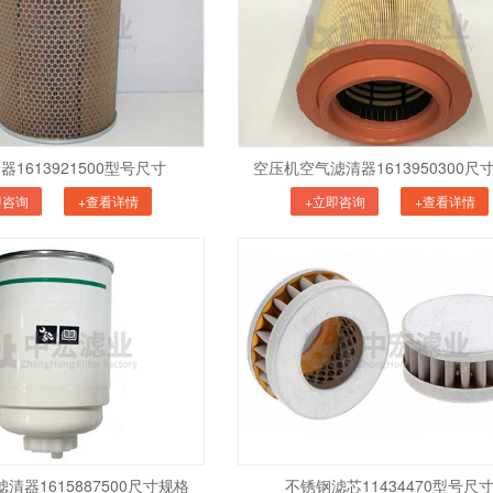
1613921500型号尺寸
空压机空气滤清器1613950300尺
即咨询
+查看详情
+立即咨询
+查看详情
清器1615887500尺寸规格
不锈钢滤芯11434470型号尺