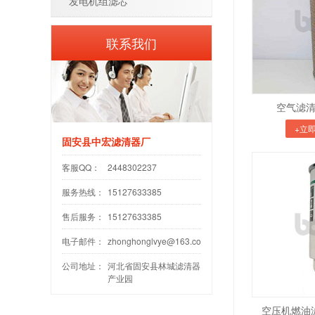
发电机组滤芯
联系我们
空气滤清器
+立
固安县中宏滤清器厂
客服QQ：
2448302237
服务热线：
15127633385
售后服务：
15127633385
电子邮件：
zhonghonglvye@163.com
公司地址：
河北省固安县林城滤清器
产业园
空压机燃油滤